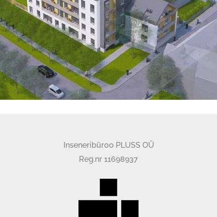
Inseneribüroo PLUSS OÜ
Reg.nr 11698937